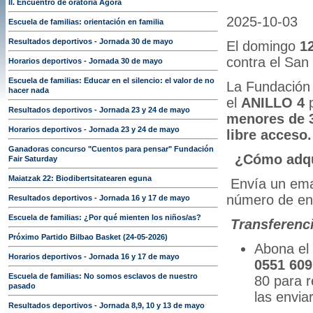
II. Encuentro de oratoria Ágora
2025-10-0
Escuela de familias: orientación en familia
Resultados deportivos - Jornada 30 de mayo
El domingo
1
contra el
San 
Horarios deportivos - Jornada 30 de mayo
Escuela de familias: Educar en el silencio: el valor de no
La Fundación 
hacer nada
el
ANILLO 4
p
Resultados deportivos - Jornada 23 y 24 de mayo
menores de 3
Horarios deportivos - Jornada 23 y 24 de mayo
libre acceso.
Ganadoras concurso "Cuentos para pensar" Fundación
¿Cómo adqu
Fair Saturday
Maiatzak 22: Biodibertsitatearen eguna
Envía un ema
número de en
Resultados deportivos - Jornada 16 y 17 de mayo
Escuela de familias: ¿Por qué mienten los niños/as?
Transferenc
Próximo Partido Bilbao Basket (24-05-2026)
Abona el 
Horarios deportivos - Jornada 16 y 17 de mayo
0551 609
Escuela de familias: No somos esclavos de nuestro
80 para r
pasado
las envia
Resultados deportivos - Jornada 8,9, 10 y 13 de mayo