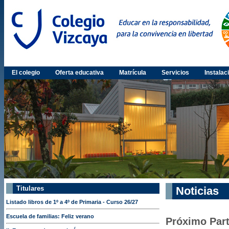
El colegio
Oferta educativa
Matrícula
Servicios
Instalac
Titulares
Noticias
Listado libros de 1º a 4º de Primaria - Curso 26/27
Escuela de familias: Feliz verano
Próximo Part