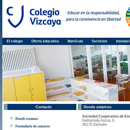
El colegio
Oferta educativa
Matrícula
Servicios
Instalac
Contacto
Donde estamos
Sociedad Cooperativa de En
Donde estamos
Galbarriatu Auzoa, 6
48170 Zamudio
Formulario de contacto