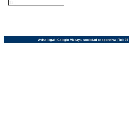
31
Ver mapa más grande
Aviso legal
| Colegio Vizcaya, sociedad cooperativa | Tel: 94 