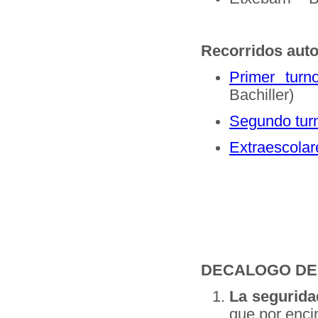
Recorridos aut
Primer turn
Bachiller)
Segundo tur
Extraescolar
DECALOGO DE
La segurida
que por enci