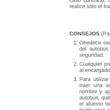
caso contrario, 
realice sólo el tr
CONSEJOS
(Par
Obedece siem
del autobús
seguridad.
Cualquier pr
al encargado
Para utiliza
traer una s
nombre y ape
autobús, qué
el alumno ti
quién vaya a