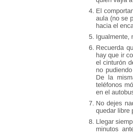
El comportam
aula (no se 
hacia el enc
Igualmente, 
Recuerda qu
hay que ir c
el cinturón d
no pudiendo 
De la mism
teléfonos mó
en el autobu
No dejes nad
quedar libre
Llegar siemp
minutos ant