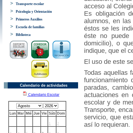
Transporte escolar
acceso al Colegio
Psicología y Orientación
Es obligación d
Primeros Auxilios
alumnos, en las 
Escuela de familias
éstos se les ind
éste no puede o
Biblioteca
domicilio), o qu
indique, que el c
El uso de este se
Todas aquellas f
funcionamiento 
Calendario de actividades
paradas, cambio
actuaciones en 
Calendario Escolar
escolar y de me
Transporte, enca
Lun
Mar
Mié
Jue
Vie
Sáb
Dom
servicio, que es
así lo requieran.
1
2