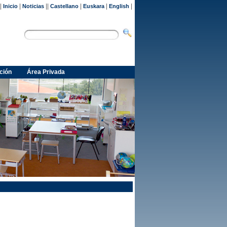
|
|
||
|
|
|
Inicio
Noticias
Castellano
Euskara
English
ción
Área Privada