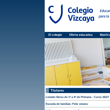
El colegio
Oferta educativa
Matríc
Titulares
Listado libros de 1º a 4º de Primaria - Curso 26/27
Escuela de familias: Feliz verano