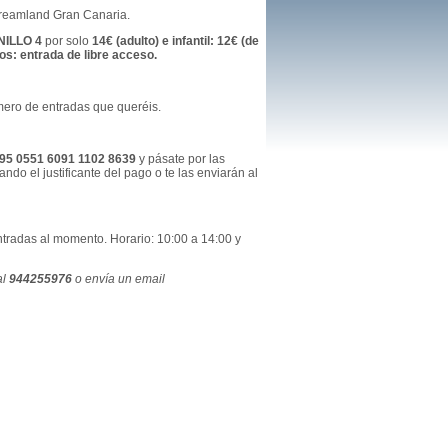
reamland Gran Canaria
.
NILLO 4
por solo
14€ (adulto) e infantil: 12€ (de
os: entrada de libre acceso.
mero de entradas que queréis.
95 0551 6091 1102 8639
y pásate por las
do el justificante del pago o te las enviarán al
ntradas al momento. Horario: 10:00 a 14:00 y
al
944255976
o envía un email