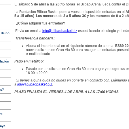
El sábado
5 de abril a las 20:45 horas
el Bilbao Arena juega contra el
D
La Fundación Bilbao Basket pone a vuestra disposición entradas en el
A
5 a 15 años)
.
Los menores de 3 a 5 años: 3€
y los menores de 0 a 2 añ
¿Cómo adquirir tus entradas?
Envía un email a
info@bilbaobasket.biz
especificando el colegio y el nú
r de no
Transferencia bancaria
:
Abona el importe total en el siguiente número de cuenta:
ES89 20
nuevas oficinas en Gran Vía 80 para recoger tus entradas presentan
e-mail indicado.
Pago en metálico
:
dación
Pásate por las oficinas en Gran Vía 80 para pagar y recoger tus e
16:00 a 20:00
Si tienes alguna duda no dudes en ponerte en contacto con. Llámando 
a
info@bilbaobasket.biz
.
as?
PLAZO FINALIZA EL VIERNES 4 DE ABRIL A LAS 17:00 HORAS
ro
mayo