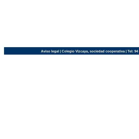
Aviso legal
| Colegio Vizcaya, sociedad cooperativa | Tel: 94 