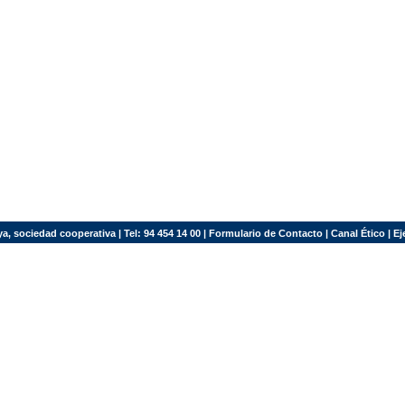
a, sociedad cooperativa | Tel: 94 454 14 00 |
Formulario de Contacto
|
Canal Ético
|
Ej