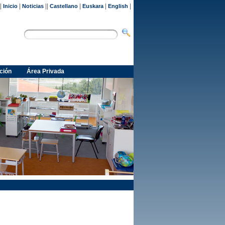
|
|
||
|
|
|
Inicio
Noticias
Castellano
Euskara
English
ción
Área Privada