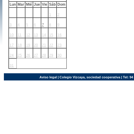
Lun
Mar
Mié
Jue
Vie
Sáb
Dom
1
2
3
4
5
6
7
8
9
10
11
12
13
14
15
16
17
18
19
20
21
22
23
24
25
26
27
28
29
30
31
Aviso legal
| Colegio Vizcaya, sociedad cooperativa | Tel: 94 