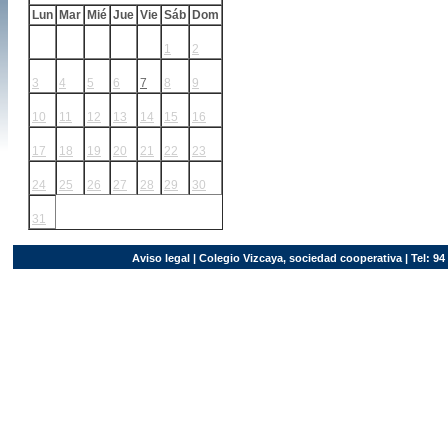
Lun
Mar
Mié
Jue
Vie
Sáb
Dom
1
2
3
4
5
6
7
8
9
10
11
12
13
14
15
16
17
18
19
20
21
22
23
24
25
26
27
28
29
30
31
Aviso legal
| Colegio Vizcaya, sociedad cooperativa | Tel: 94 