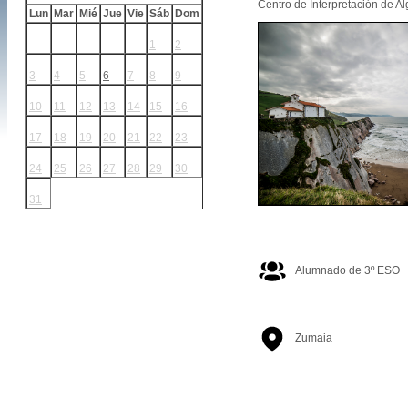
Centro de Interpretación de Al
Lun
Mar
Mié
Jue
Vie
Sáb
Dom
1
2
3
4
5
6
7
8
9
10
11
12
13
14
15
16
17
18
19
20
21
22
23
24
25
26
27
28
29
30
31
Alumnado de 3º ESO
Zumaia