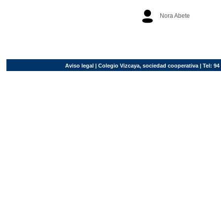
Nora Abete
Aviso legal
| Colegio Vizcaya, sociedad cooperativa | Tel: 94 