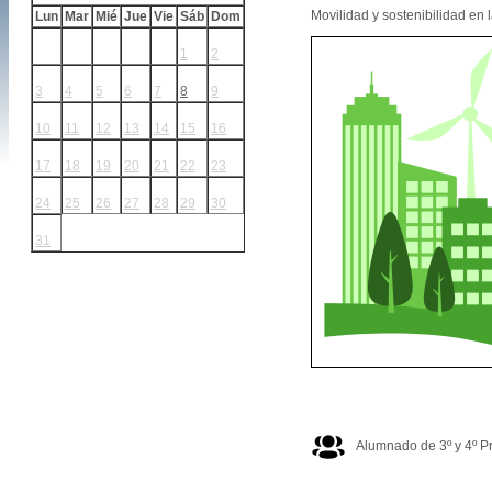
Movilidad y sostenibilidad en 
Lun
Mar
Mié
Jue
Vie
Sáb
Dom
1
2
3
4
5
6
7
8
9
10
11
12
13
14
15
16
17
18
19
20
21
22
23
24
25
26
27
28
29
30
31
Alumnado de 3º y 4º P