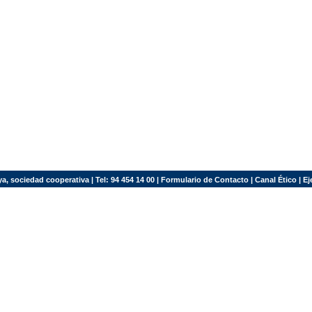
a, sociedad cooperativa | Tel: 94 454 14 00 |
Formulario de Contacto
|
Canal Ético
|
Ej