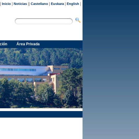
|
|
||
|
|
|
Inicio
Noticias
Castellano
Euskara
English
ción
Área Privada